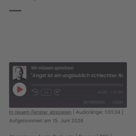
Wir müssen sprechen!
"Angst ist ein unglaublich schlechter Ratgeber"
1x
00:00
/
1:01:34
ABONNIEREN
TEILEN
In neuem Fenster abspielen
|
Audiolänge: 1:01:34
|
Aufgenommen am 15. Juni 2026
TEILEN
Apple Podcasts
Deezer
RSS
Spotify
LINK