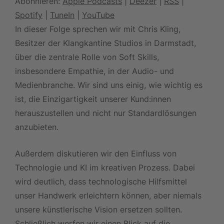
Abonnieren:
Apple Podcasts
|
Deezer
|
RSS
|
TuneIn
YouTube
Spotify
|
TuneIn
|
YouTube
EMBED
RSS FEED
In dieser Folge sprechen wir mit Chris Kling,
Besitzer der Klangkantine Studios in Darmstadt,
über die zentrale Rolle von Soft Skills,
insbesondere Empathie, in der Audio- und
Medienbranche. Wir sind uns einig, wie wichtig es
ist, die Einzigartigkeit unserer Kund:innen
herauszustellen und nicht nur Standardlösungen
anzubieten.
Außerdem diskutieren wir den Einfluss von
Technologie und KI im kreativen Prozess. Dabei
wird deutlich, dass technologische Hilfsmittel
unser Handwerk erleichtern können, aber niemals
unsere künstlerische Vision ersetzen sollten.
Schließlich werfen wir einen Blick auf die