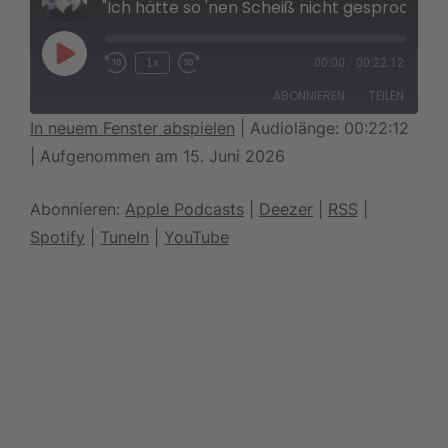
"Ich hätte so 'nen Scheiß nicht gesprochen!
1x
00:00
/
00:22:12
ABONNIEREN
TEILEN
In neuem Fenster abspielen
|
Audiolänge: 00:22:12
|
Aufgenommen am 15. Juni 2026
TEILEN
Apple Podcasts
Deezer
RSS
Spotify
LINK
Abonnieren:
Apple Podcasts
|
Deezer
|
RSS
|
TuneIn
YouTube
Spotify
|
TuneIn
|
YouTube
EMBED
RSS FEED